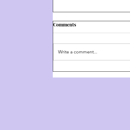
Comments
Write a comment...
Weekly Hashkafa Shiur #202
- The 4 Behaviors Of G-D
Throughout History - Part 3