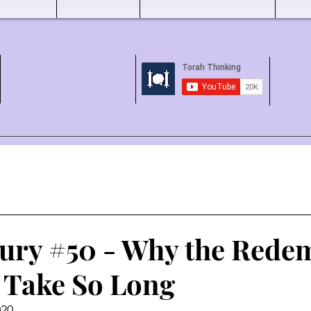
tury #50 - Why the Rede
 Take So Long
20 