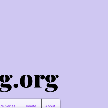
g.o
rg
re Series
Donate
About