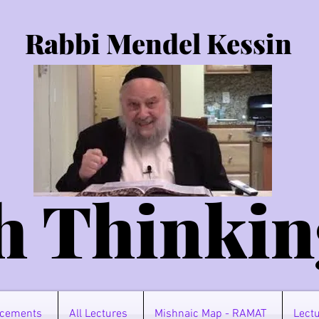
Rabbi Mendel Kessin
h Thinkin
cements
All Lectures
Mishnaic Map - RAMAT
Lectu