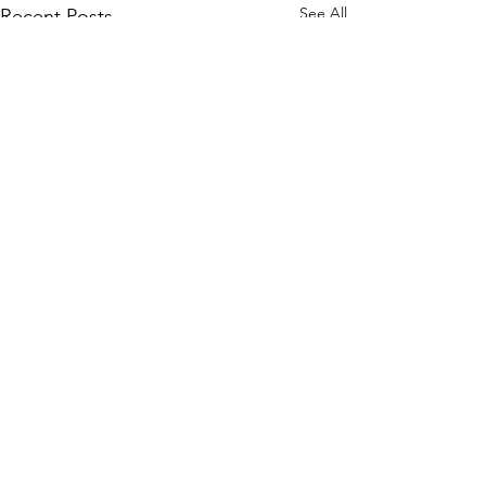
See All
Recent Posts
Comments