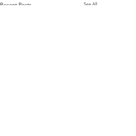
See All
Recent Posts
Comments