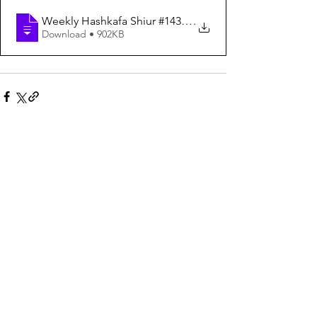
Weekly Hashkafa Shiur #143 - The Middle East War And 
.
Download • 902KB
See All
Recent Posts