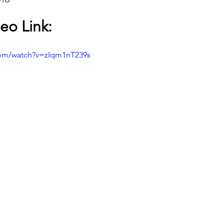
eo Link:
com/watch?v=zIqm1nT239s