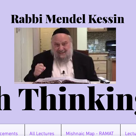
Rabbi Mendel Kessin
h Thinkin
cements
All Lectures
Mishnaic Map - RAMAT
Lectu