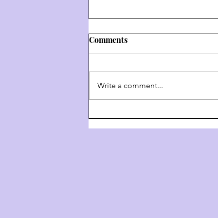
Comments
Write a comment...
Weekly Hashkafa Shiur #202
- The 4 Behaviors Of G-D
Throughout History - Part 3