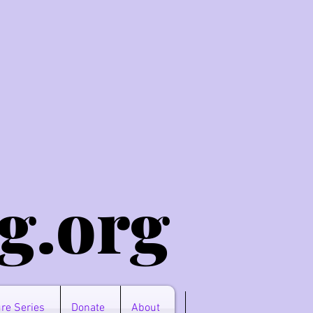
g.o
rg
re Series
Donate
About