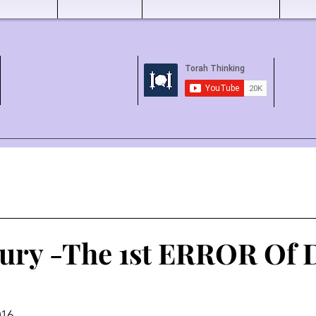
tury -The 1st ERROR Of 
016