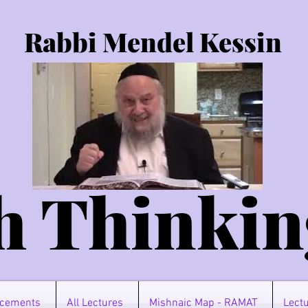
Rabbi Mendel Kessin
h Thinkin
cements
All Lectures
Mishnaic Map - RAMAT
Lectu