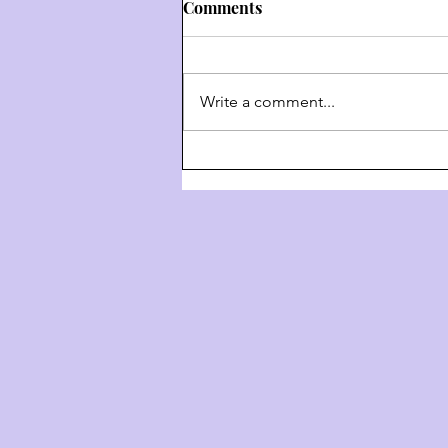
Comments
Write a comment...
Weekly Hashkafa Shiur #202
- The 4 Behaviors Of G-D
Throughout History - Part 3