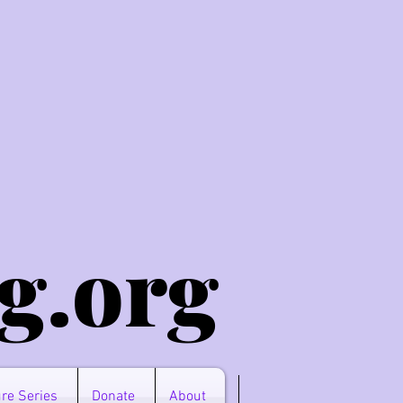
g.o
rg
re Series
Donate
About