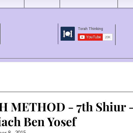
 METHOD - 7th Shiur - 
ach Ben Yosef
er 8,  2015 