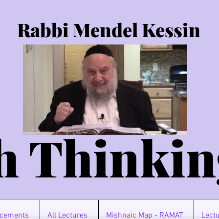
Rabbi Mendel Kessin
h Thinkin
cements
All Lectures
Mishnaic Map - RAMAT
Lectu