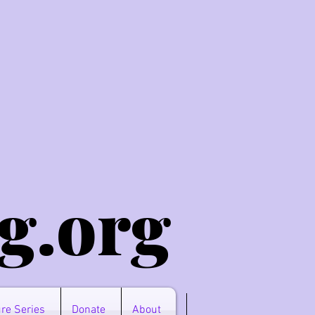
g.o
rg
re Series
Donate
About