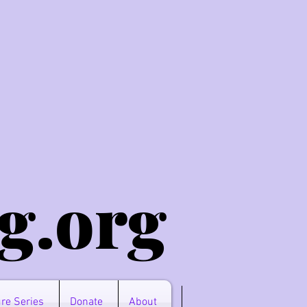
g.o
rg
re Series
Donate
About