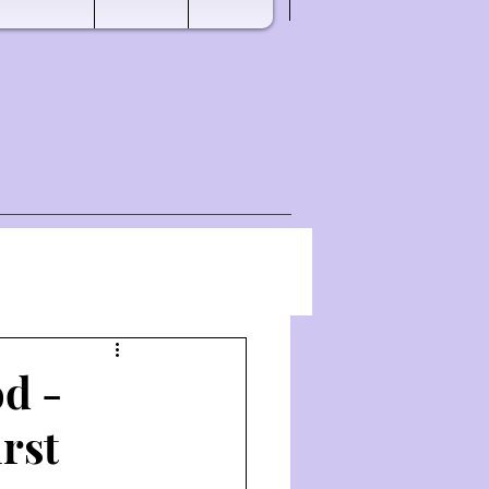
d -
rst