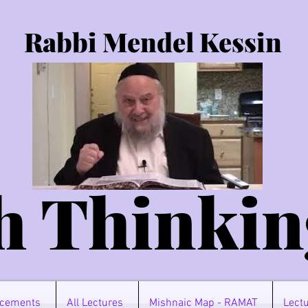
Rabbi Mendel Kessin
h Thinkin
cements
All Lectures
Mishnaic Map - RAMAT
Lectu