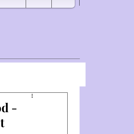
d -
t