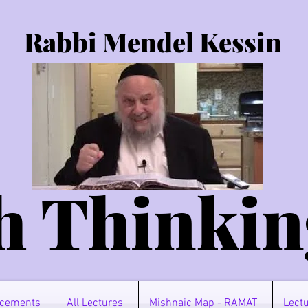
Rabbi Mendel Kessin
h Thinkin
cements
All Lectures
Mishnaic Map - RAMAT
Lectu