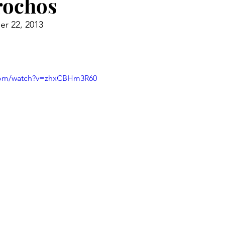
rochos
r 22, 2013
.com/watch?v=zhxCBHm3R60