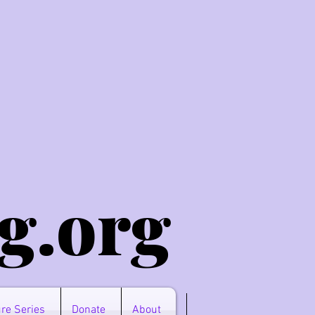
g.o
rg
re Series
Donate
About