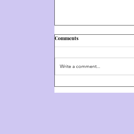
Comments
Write a comment...
Weekly Hashkafa Shiur #202
- The 4 Behaviors Of G-D
Throughout History - Part 3