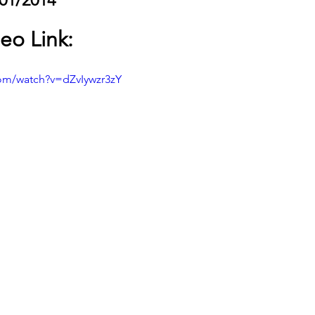
eo Link:
om/watch?v=dZvIywzr3zY