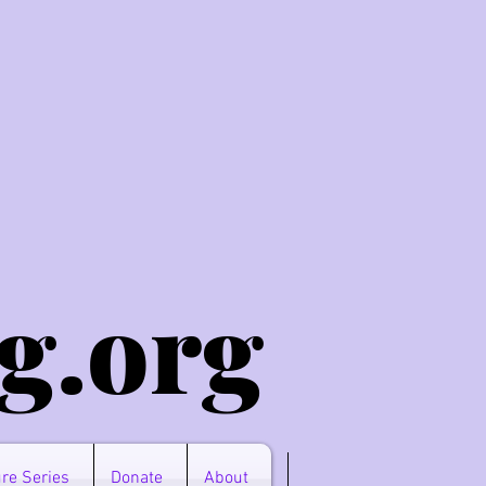
g.o
rg
re Series
Donate
About