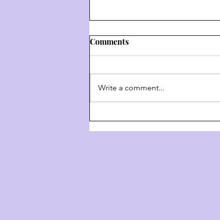
Comments
Write a comment...
Weekly Hashkafa Shiur #202
- The 4 Behaviors Of G-D
Throughout History - Part 3