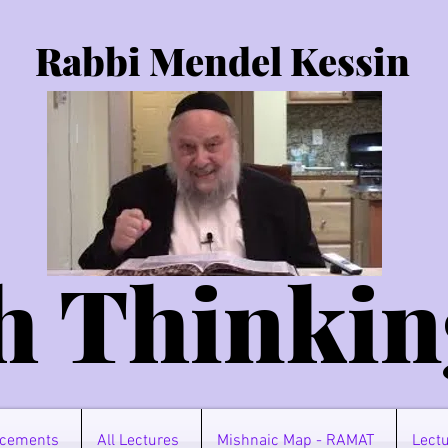
Rabbi Mendel Kessin
h Thinkin
cements
All Lectures
Mishnaic Map - RAMAT
Lectu