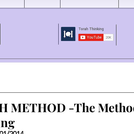
 METHOD -The Metho
ing
/01/2014