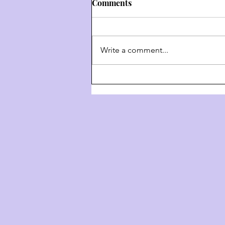
Comments
Write a comment...
Weekly Hashkafa Shiur #202
- The 4 Behaviors Of G-D
Throughout History - Part 3