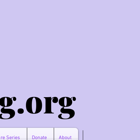
g.o
rg
re Series
Donate
About