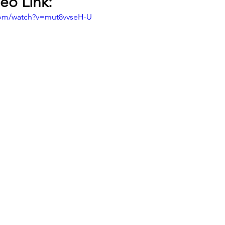
eo Link:
com/watch?v=mut8vvseH-U