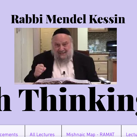
Rabbi Mendel Kessin
h Thinkin
cements
All Lectures
Mishnaic Map - RAMAT
Lectu