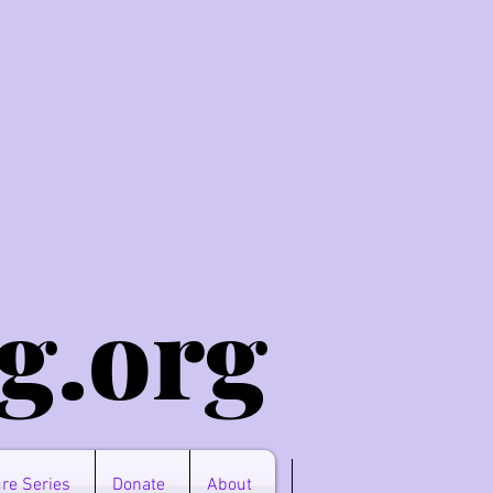
g.o
rg
re Series
Donate
About