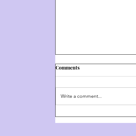
Comments
Write a comment...
Weekly Hashkafa Shiur #202
- The 4 Behaviors Of G-D
Throughout History - Part 3