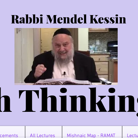
Rabbi Mendel Kessin
h Thinkin
cements
All Lectures
Mishnaic Map - RAMAT
Lectu