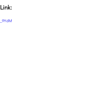
Link:
2E_9YdM