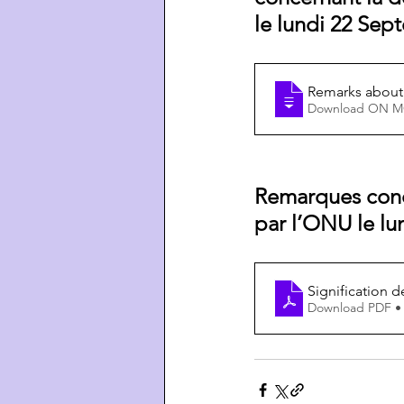
le lundi 22 Sep
Remarks about 
Downlo
Remarques conce
par l’ONU le lu
Signification d
Download PDF •