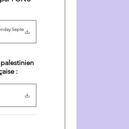
onday Septe
palestinien 
aise :