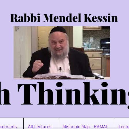
Rabbi Mendel Kessin
h Thinkin
cements
All Lectures
Mishnaic Map - RAMAT
Lectu