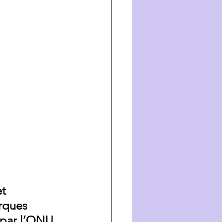
t 
rques 
 par l’ONU 