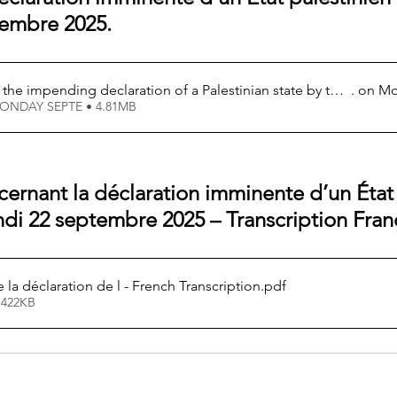
tembre 2025.
the impending declaration of a Palestinian state by the U.N
. on M
ad ON MONDAY SEPTE • 4.81MB
rnant la déclaration imminente d’un État 
ndi 22 septembre 2025 – Transcription Franç
e la déclaration de l - French Transcription
.pdf
 422KB