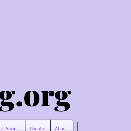
g.o
rg
re Series
Donate
About