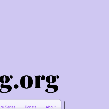
g.o
rg
re Series
Donate
About