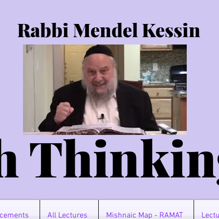
Rabbi Mendel Kessin
h Thinkin
cements
All Lectures
Mishnaic Map - RAMAT
Lectu