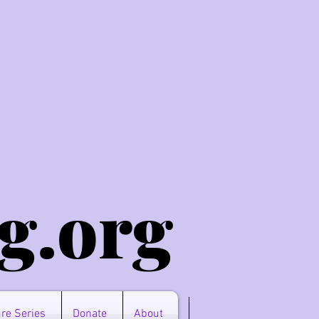
g.o
rg
re Series
Donate
About