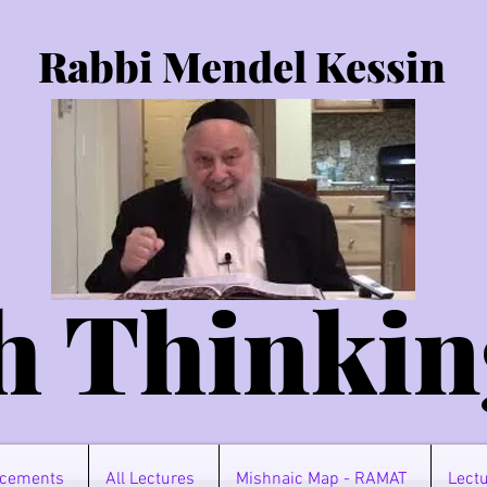
Rabbi Mendel Kessin
h Thinkin
cements
All Lectures
Mishnaic Map - RAMAT
Lectu