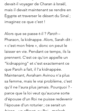
devait-il voyager de Charan à Israël, 
mais il devait maintenant se rendre en 
Égypte et traverser le désert du Sinaï ; 
imaginez ce que c'est !
Alors que se passe-t-il ? 
Paroh
 – 
Pharaon, la kidnappe. Alors, Sarah dit : 
« c'est mon frère », donc on peut le 
laisser en vie. Pendant ce temps, ils la 
prennent. C'est ce qu'on appelle un 
"kidnapping" et c'est exactement ce 
que Paroh a fait, il l'a kidnappée. 
Maintenant, Avraham Avinou n'a plus 
sa femme, mais le vrai problème, c'est 
qu'il ne l'aura plus jamais. Pourquoi ? - 
parce que la loi veut qu'aucune sorte 
d'épouse d'un Roi ne puisse redevenir 
l'épouse d'un roturier ; ce serait un 
bison
 – un affront, au Roi - 
melech
. 