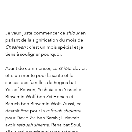
Je veux juste commencer ce 
shiour
 en 
parlant de la signification du mois de 
Cheshvan
 ; c'est un mois spécial et je 
tiens à souligner pourquoi.
Avant de commencer, ce 
shiour
 devrait 
être un mérite pour la santé et le 
succès des familles de Regina bat 
Yossef Reuven, Yeshaia ben Yisrael et 
Binyamin Wolf ben Zvi Hersch et 
Baruch ben Binyamin Wolf. Aussi, ce 
devrait être pour la 
refouah shelema
pour David Zvi ben Sarah ; il devrait 
avoir 
refouah shlema
. Rena bat Soul, 
elle aussi devrait avoir une 
refouah 