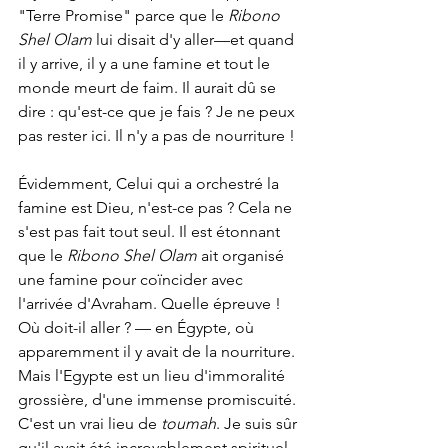
"Terre Promise" parce que le 
Ribono 
Shel Olam
 lui disait d'y aller—et quand 
il y arrive, il y a une famine et tout le 
monde meurt de faim. Il aurait dû se 
dire : qu'est-ce que je fais ? Je ne peux 
pas rester ici. Il n'y a pas de nourriture !
Évidemment, Celui qui a orchestré la 
famine est Dieu, n'est-ce pas ? Cela ne 
s'est pas fait tout seul. Il est étonnant 
que le 
Ribono Shel Olam
 ait organisé 
une famine pour coïncider avec 
l'arrivée d'Avraham. Quelle épreuve ! 
Où doit-il aller ? — en Égypte, où 
apparemment il y avait de la nourriture. 
Mais l'Egypte est un lieu d'immoralité 
grossière, d'une immense promiscuité. 
C'est un vrai lieu de 
toumah
. Je suis sûr 
qu'il avait été incroyablement spirituel 