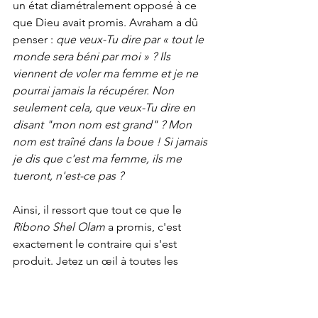
un état diamétralement opposé à ce 
que Dieu avait promis. Avraham a dû 
penser : 
que veux-Tu dire par « tout le 
monde sera béni par moi » ? Ils 
viennent de voler ma femme et je ne 
pourrai jamais la récupérer. Non 
seulement cela, que veux-Tu dire en 
disant "mon nom est grand" ? Mon 
nom est traîné dans la boue ! Si jamais 
je dis que c'est ma femme, ils me 
tueront, n'est-ce pas ?
Ainsi, il ressort que tout ce que le 
Ribono Shel Olam
 a promis, c'est 
exactement le contraire qui s'est 
produit. Jetez un œil à toutes les 
choses que je viens de mentionner. Au 
lieu d'un voyage glorieux, c'est devenu 
un cauchemar. Pourquoi le 
Ribono 