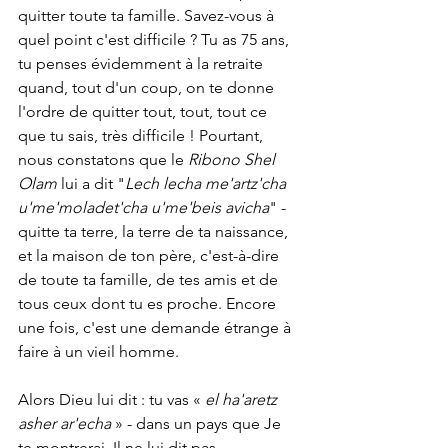
quitter toute ta famille. Savez-vous à 
quel point c'est difficile ? Tu as 75 ans, 
tu penses évidemment à la retraite 
quand, tout d'un coup, on te donne 
l'ordre de quitter tout, tout, tout ce 
que tu sais, très difficile ! Pourtant, 
nous constatons que le 
Ribono Shel 
Olam 
lui a dit "
Lech lecha me'artz'cha 
u'me'moladet'cha u'me'beis avicha
" - 
quitte ta terre, la terre de ta naissance, 
et la maison de ton père, c'est-à-dire 
de toute ta famille, de tes amis et de 
tous ceux dont tu es proche. Encore 
une fois, c'est une demande étrange à 
faire à un vieil homme.
Alors Dieu lui dit : tu vas « 
el ha'aretz 
asher ar'echa 
» - dans un pays que Je 
te montrerai. Il ne lui dit pas 