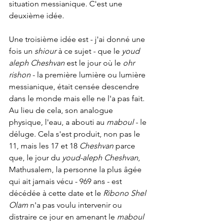
situation messianique. C'est une 
deuxième idée.
Une troisième idée est - j'ai donné une 
fois un 
shiour
 à ce sujet - que le 
youd 
aleph Cheshvan
 est le jour où le 
ohr 
rishon 
- la première lumière ou lumière 
messianique, était censée descendre 
dans le monde mais elle ne l'a pas fait. 
Au lieu de cela, son analogue 
physique, l'eau, a abouti au 
maboul
 - le 
déluge. Cela s'est produit, non pas le 
11, mais les 17 et 18 
Cheshvan
 parce 
que, le jour du 
youd-aleph Cheshvan
, 
Mathusalem, la personne la plus âgée 
qui ait jamais vécu - 969 ans - est 
décédée à cette date et le 
Ribono Shel 
Olam
 n'a pas voulu intervenir ou 
distraire ce jour en amenant le 
maboul