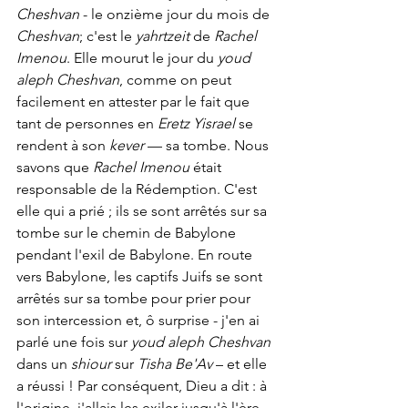
Cheshvan
 - le onzième jour du mois de 
Cheshvan
; c'est le 
yahrtzeit
 de 
Rachel 
Imenou
. Elle mourut le jour du 
youd 
aleph Cheshvan
, comme on peut 
facilement en attester par le fait que 
tant de personnes en 
Eretz Yisrael
 se 
rendent à son 
kever
 — sa tombe. Nous 
savons que 
Rachel Imenou
 était 
responsable de la Rédemption. C'est 
elle qui a prié ; ils se sont arrêtés sur sa 
tombe sur le chemin de Babylone 
pendant l'exil de Babylone. En route 
vers Babylone, les captifs Juifs se sont 
arrêtés sur sa tombe pour prier pour 
son intercession et, ô surprise - j'en ai 
parlé une fois sur 
youd aleph Cheshvan
dans un 
shiour
 sur 
Tisha Be'Av
 – et elle 
a réussi ! Par conséquent, Dieu a dit : à 
l'origine, j'allais les exiler jusqu'à l'ère 