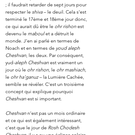
; il faudrait retarder de sept jours pour 
respecter le 
shiva
 – le deuil. Cela s'est 
terminé le 17ème et 18ème jour donc, 
ce qui aurait dû être le 
ohr rishon
 est 
devenu le 
maboul
 et a détruit le 
monde. J'en ai parlé en termes de 
Noach et en termes de 
youd aleph 
Cheshvan
, les deux. Par conséquent, 
yud
-aleph Cheshvan
 est vraiment un 
jour où le 
ohr rishon
, le 
ohr mashiach
, 
le 
ohr ha'ganuz
 – la Lumière Cachée, 
semble se révéler. C'est un troisième 
concept qui explique pourquoi 
Cheshvan
 est si important.
Cheshvan
 n'est pas un mois ordinaire 
et ce qui est également intéressant, 
c'est que le jour de 
Rosh Chodesh 
Cheshvan
, il y a eu une éclipse solaire, 