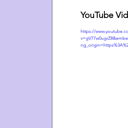
YouTube Vid
https://www.youtube.c
v=gV77w0ugrZ8&embeds
ng_origin=https%3A%2