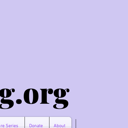
g.o
rg
re Series
Donate
About