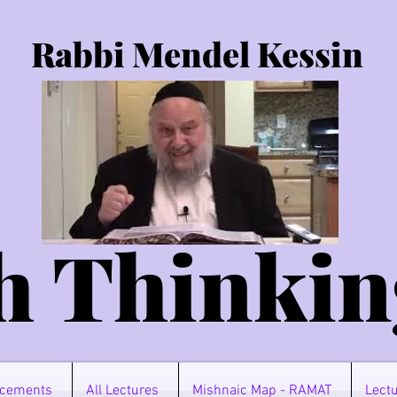
Rabbi Mendel Kessin
h Thinkin
cements
All Lectures
Mishnaic Map - RAMAT
Lectu