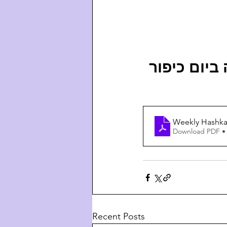
 - ום כיפור
Weekly Hashkaf
Download PDF •
Recent Posts