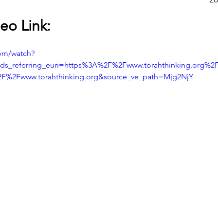
eo Link:
om/watch?
_referring_euri=https%3A%2F%2Fwww.torahthinking.org%2F
F%2Fwww.torahthinking.org&source_ve_path=Mjg2NjY