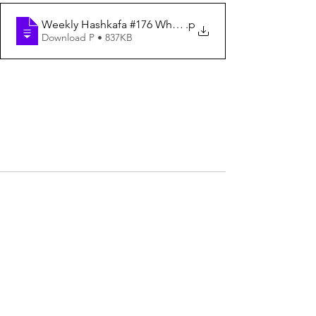
Weekly Hashkafa #176 Why Does G-D Want Us to Work 
.p
Download P • 837KB
See All
Recent Posts