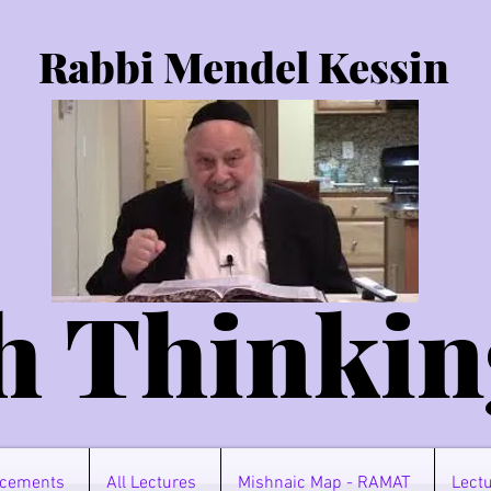
Rabbi Mendel Kessin
h Thinkin
cements
All Lectures
Mishnaic Map - RAMAT
Lectu