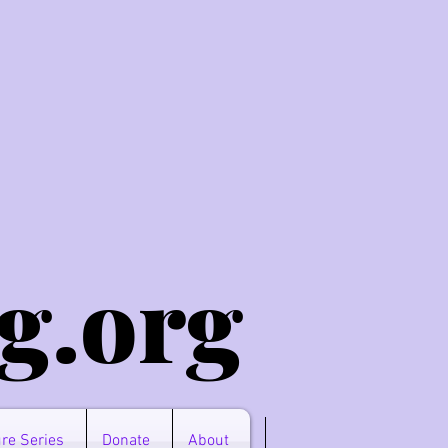
g.o
rg
re Series
Donate
About