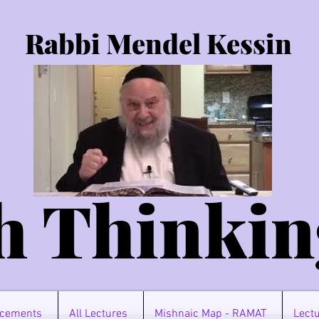
Rabbi Mendel Kessin
h Thinkin
cements
All Lectures
Mishnaic Map - RAMAT
Lectu