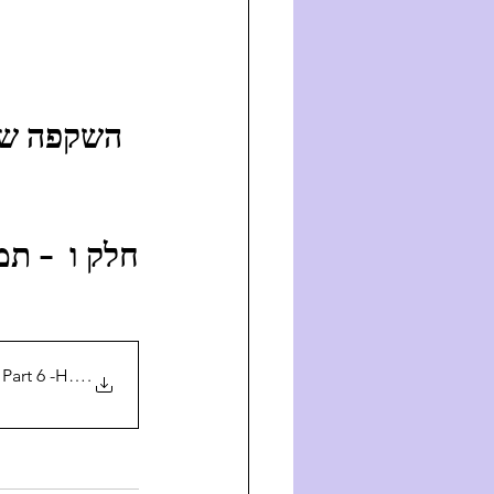
השקפ  -  
חלק ו  -
     
Era - Part 6 -Heb
.