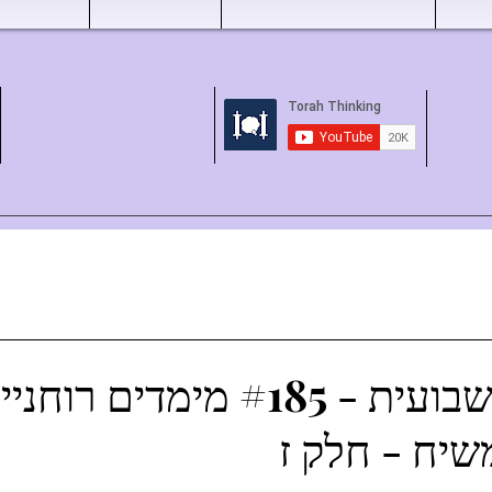
השקפה שבועית - #185 מימדים
שיח - חלק ז