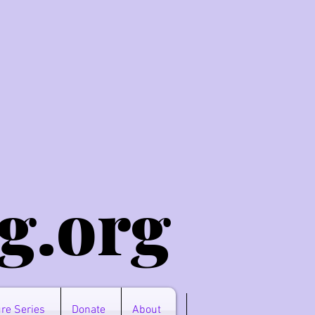
g.o
rg
re Series
Donate
About