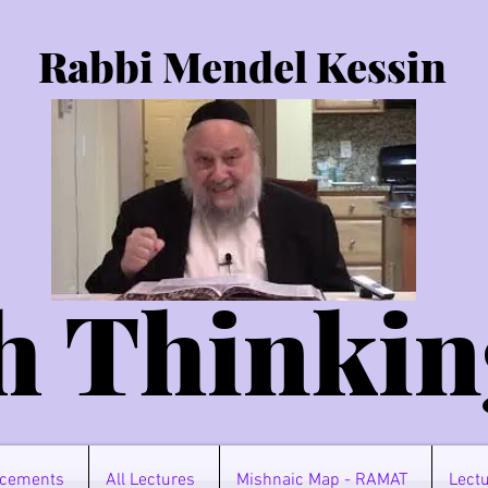
Rabbi Mendel Kessin
h Thinkin
cements
All Lectures
Mishnaic Map - RAMAT
Lectu